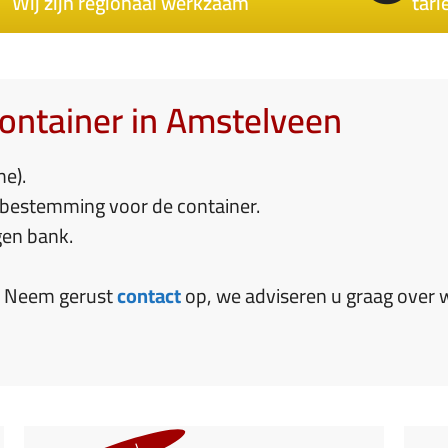
Wij zijn regionaal werkzaam
tari
container in Amstelveen
me).
 bestemming voor de container.
gen bank.
t? Neem gerust
contact
op, we adviseren u graag over 