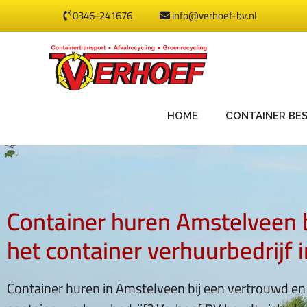
0346-241676
info@verhoef-bv.nl
HOME
CONTAINER BE
Container huren Amstelveen b
het container verhuurbedrijf i
Container huren in Amstelveen bij een vertrouwd 