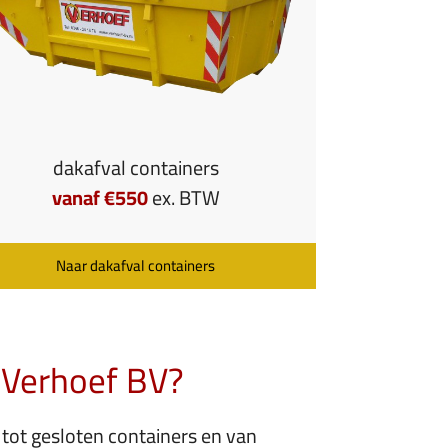
dakafval containers
vanaf €550
ex. BTW
Naar dakafval containers
 Verhoef BV?
tot gesloten containers en van