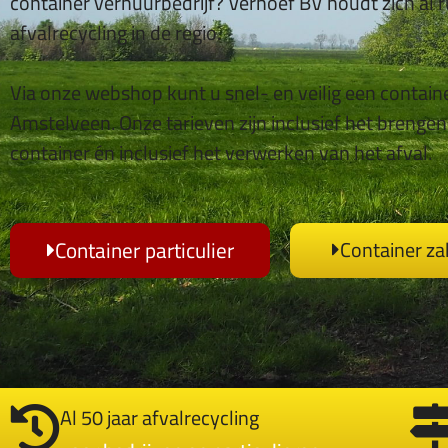
container verhuurbedrijf? Verhoef BV houdt zich al 
afvalrecycling in de regio.
Via onze webshop kunt u snel- en veilig een containe
Amstelveen. Onze tarieven zijn inclusief het brenge
container én inclusief het verwerken van het afval.
Container particulier
Container zak
Al 50 jaar afvalrecycling