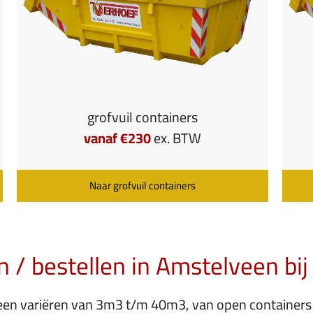
grofvuil containers
vanaf €230
ex. BTW
Naar grofvuil containers
/ bestellen in Amstelveen bij
veen variëren van 3m3 t/m 40m3, van open containers 