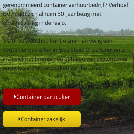
gerenommeerd container verhuurbedrijf? Verhoef
BV houdt zich al ruim 50 jaar bezig met
afvalrecycling in de regio.
Via onze webshop kunt u snel- en veilig een
container bestellen in Ijsselstein. Onze tarieven zijn
inclusief het brengen en ophalen van de container
én inclusief het verwerken van het afval.
Container particulier
Container zakelijk