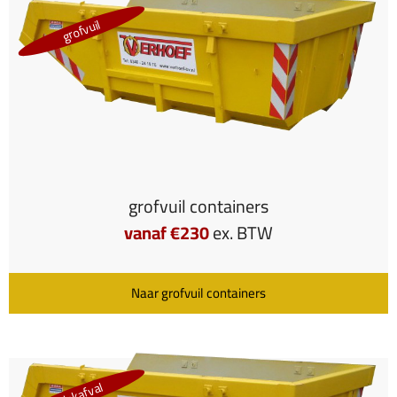
grofvuil
grofvuil containers
vanaf €230
ex. BTW
Naar grofvuil containers
dakafval