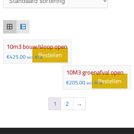
10m3 bouw/sloop open
Bestellen
€
425.00
excl. BTW
10M3 groenafval open
Bestellen
€
205.00
excl. BTW
1
2
→