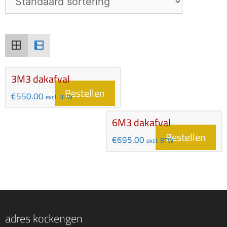
3M3 dakafval
Bestellen
€
550.00
excl. BTW
6M3 dakafval
Bestellen
€
695.00
excl. BTW
adres kockengen