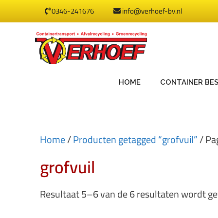
0346-241676
info@verhoef-bv.nl
HOME
CONTAINER BE
Home
/
Producten getagged “grofvuil”
/ Pa
grofvuil
Resultaat 5–6 van de 6 resultaten wordt g