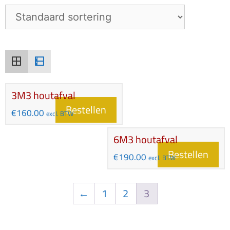
3M3 houtafval
Bestellen
€
160.00
excl. BTW
6M3 houtafval
Bestellen
€
190.00
excl. BTW
←
1
2
3