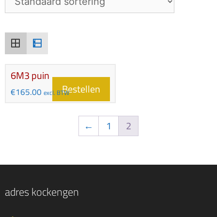
6M3 puin
Bestellen
€
165.00
excl. BTW
←
1
2
adres kockengen