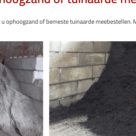
nt u ophoogzand of bemeste tuinaarde meebestellen. 