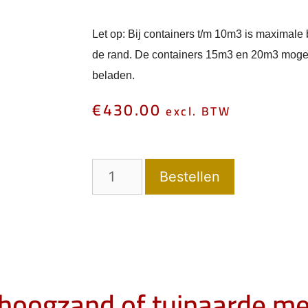
Let op: Bij containers t/m 10m3 is maximal
de rand. De containers 15m3 en 20m3 moge
beladen.
€
430.00
excl. BTW
Bestellen
phoogzand of tuinaarde m