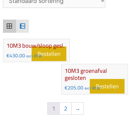
10M3 bouw/sloop gesl.
Bestellen
€
430.00
excl. BTW
10M3 groenafval
gesloten
Bestellen
€
205.00
excl. BTW
1
2
→